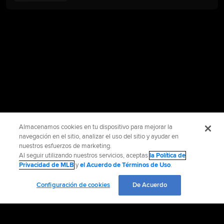
Almacenamos cookies en tu dispositivo para mejorar la
navegación en el sitio, analizar el uso del sitio y ayudar en
nuestros esfuerzos de marketing.
Al seguir utilizando nuestros servicios, aceptas
la Política de
Privacidad de MLB
y
el Acuerdo de Términos de Uso
.
Configuración de cookies
De Acuerdo