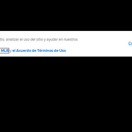
o, analizar el uso del sitio y ayudar en nuestros
C
de MLB
y
el Acuerdo de Términos de Uso
.
NTÁCTENOS
MÁS SITIOS MLB Y AFILIADOS
olítica de Privacidad
Avisos Legales
Contáctanos
No vender ni compartir mi inform
d Media, LP. All rights reserved.