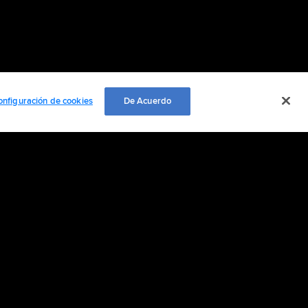
onfiguración de cookies
De Acuerdo
EMPLEO
ación personal
Cookie Settings