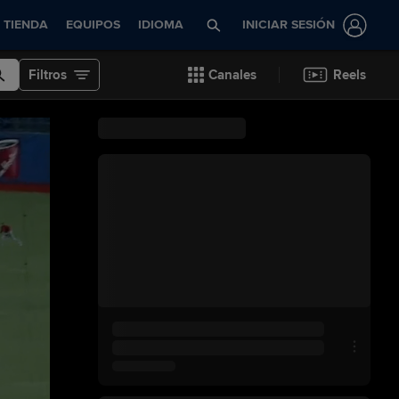
TIENDA
EQUIPOS
IDIOMA
INICIAR SESIÓN
Filtros
Canales
Reels