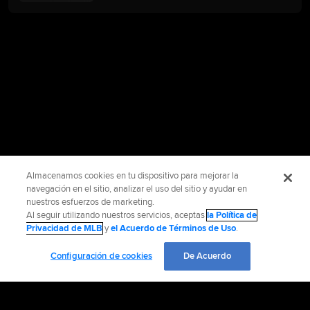
Almacenamos cookies en tu dispositivo para mejorar la
navegación en el sitio, analizar el uso del sitio y ayudar en
nuestros esfuerzos de marketing.
Al seguir utilizando nuestros servicios, aceptas
la Política de
Privacidad de MLB
y
el Acuerdo de Términos de Uso
.
Configuración de cookies
De Acuerdo