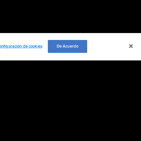
onfiguración de cookies
De Acuerdo
EMPLEO
ación personal
Cookie Settings