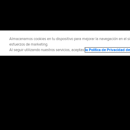
Almacenamos cookies en tu dispositivo para mejorar la navegación en el siti
esfuerzos de marketing.
Al seguir utilizando nuestros servicios, aceptas
la Política de Privacidad 
INFORMACIÓN OFICIAL
AYUDA / CO
Términos de Uso
P
©
2026
MLB Advance
CONNECT WITH
MLB