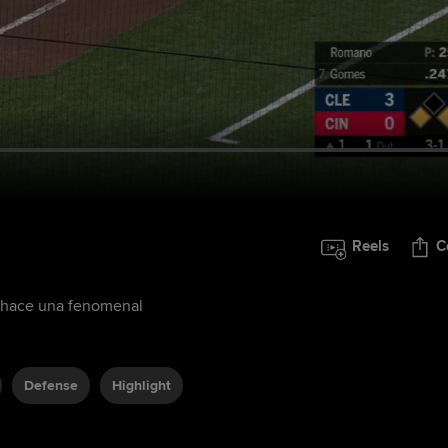
Reels
C
s hace una fenomenal
Defense
Highlight