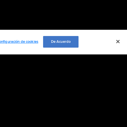
onfiguración de cookies
De Acuerdo
EMPLEO
ación personal
Cookie Settings