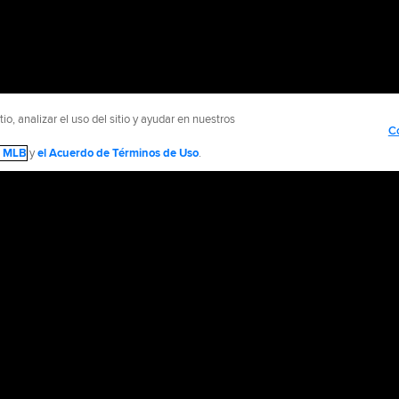
o, analizar el uso del sitio y ayudar en nuestros
C
de MLB
y
el Acuerdo de Términos de Uso
.
NTÁCTENOS
MÁS SITIOS MLB Y AFILIADOS
olítica de Privacidad
Avisos Legales
Contáctanos
No vender ni compartir mi inform
d Media, LP. All rights reserved.