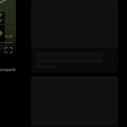
0:45
ompartir