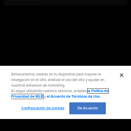
Almacenamos cookies en tu dispositivo para mejorar la
navegación en el sitio, analizar el uso del sitio y ayudar en
nuestros esfuerzos de marketing.
Al seguir utilizando nuestros servicios, aceptas
la Política de
Privacidad de MLB
y
el Acuerdo de Términos de Uso
.
Configuración de cookies
De Acuerdo