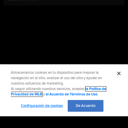
Almacenamos cookies en tu dispositivo para mejorar la
navegación en el sitio, analizar el uso del sitio y ayudar en
nuestros esfuerzos de marketing.
Al seguir utilizando nuestros servicios, aceptas
la Política de
Privacidad de MLB
y
el Acuerdo de Términos de Uso
.
Configuración de cookies
De Acuerdo