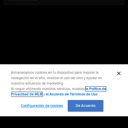
Almacenamos cookies en tu dispositivo para mejorar la
navegación en el sitio, analizar el uso del sitio y ayudar en
nuestros esfuerzos de marketing.
Al seguir utilizando nuestros servicios, aceptas
la Política de
Privacidad de MLB
y
el Acuerdo de Términos de Uso
.
Configuración de cookies
De Acuerdo