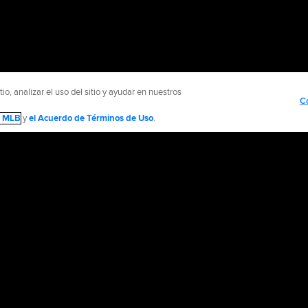
o, analizar el uso del sitio y ayudar en nuestros
C
de MLB
y
el Acuerdo de Términos de Uso
.
NTÁCTENOS
MÁS SITIOS MLB Y AFILIADOS
olítica de Privacidad
Avisos Legales
Contáctanos
No vender ni compartir mi inform
d Media, LP. All rights reserved.