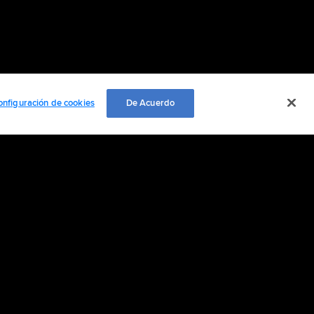
onfiguración de cookies
De Acuerdo
EMPLEO
ación personal
Cookie Settings