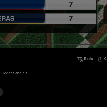
Reels
C
n Hedges and his
s