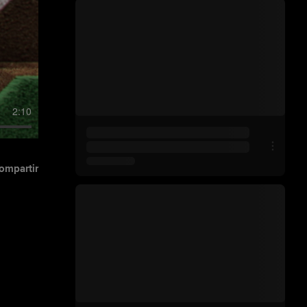
2:10
ompartir