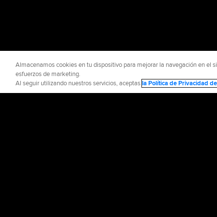
Almacenamos cookies en tu dispositivo para mejorar la navegación en el siti
esfuerzos de marketing.
Al seguir utilizando nuestros servicios, aceptas
la Política de Privacidad 
INFORMACIÓN OFICIAL
AYUDA / CO
Términos de Uso
P
©
2026
MLB Advance
CONNECT WITH
MLB