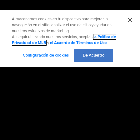
Almacenamos cookies en tu dispositivo para mejorar la
navegación en el sitio, analizar el uso del sitio y ayudar en
nuestros esfuerzos de marketing.
Al seguir utilizando nuestros servicios, aceptas
la Política de
Privacidad de MLB
y
el Acuerdo de Términos de Uso
.
Configuración de cookies
De Acuerdo
INFORMACIÓN OFICIAL
AYUDA / CONTÁCTENOS
MÁS SITIOS MLB Y AFILIADOS
EMPLEO