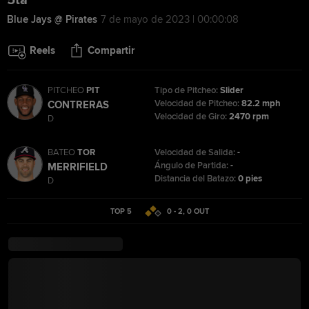
5ta
Blue Jays @ Pirates
7 de mayo de 2023 | 00:00:08
Reels
Compartir
PITCHEO
PIT
Tipo de Pitcheo:
Slider
Velocidad de Pitcheo:
82.2 mph
CONTRERAS
Velocidad de Giro:
2470 rpm
D
BATEO
TOR
Velocidad de Salida:
-
Ángulo de Partida:
-
MERRIFIELD
Distancia del Batazo:
0 pies
D
TOP 5
0 - 2
,
0
OUT