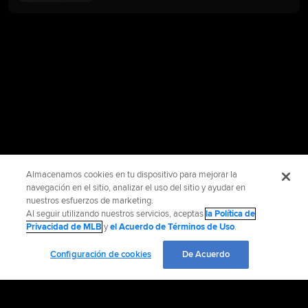
Almacenamos cookies en tu dispositivo para mejorar la
navegación en el sitio, analizar el uso del sitio y ayudar en
nuestros esfuerzos de marketing.
Al seguir utilizando nuestros servicios, aceptas
la Política de
Privacidad de MLB
y
el Acuerdo de Términos de Uso
.
Configuración de cookies
De Acuerdo