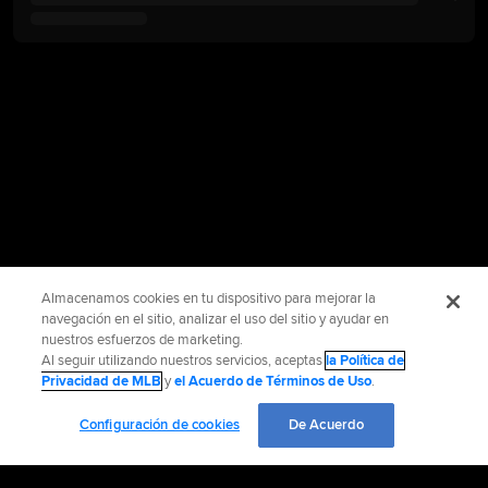
Almacenamos cookies en tu dispositivo para mejorar la
navegación en el sitio, analizar el uso del sitio y ayudar en
nuestros esfuerzos de marketing.
Al seguir utilizando nuestros servicios, aceptas
la Política de
Privacidad de MLB
y
el Acuerdo de Términos de Uso
.
Configuración de cookies
De Acuerdo