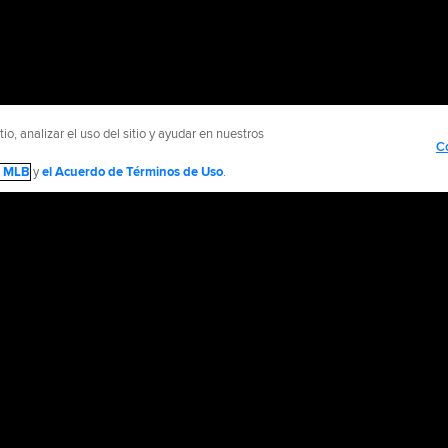
o, analizar el uso del sitio y ayudar en nuestros
C
de MLB
y
el Acuerdo de Términos de Uso
.
NTÁCTENOS
MÁS SITIOS MLB Y AFILIADOS
olítica de Privacidad
Avisos Legales
Contáctanos
No vender ni compartir mi inform
d Media, LP. All rights reserved.