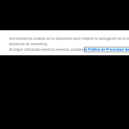
Almacenamos cookies en tu dispositivo para mejorar la navegación en el siti
esfuerzos de marketing.
Al seguir utilizando nuestros servicios, aceptas
la Política de Privacidad 
INFORMACIÓN OFICIAL
AYUDA / CO
Términos de Uso
P
©
2026
MLB Advance
CONNECT WITH
MLB