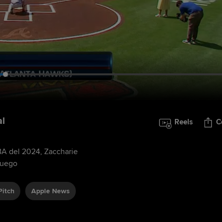
al
Reels
C
NBA del 2024, Zaccharie
juego
Pitch
Apple News