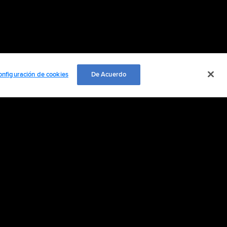
onfiguración de cookies
De Acuerdo
EMPLEO
ación personal
Cookie Settings