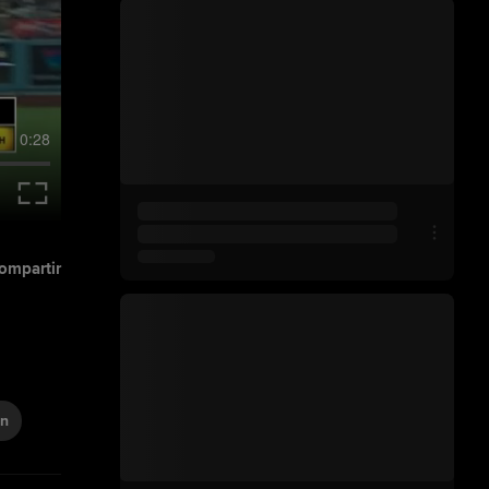
0:28
ompartir
n