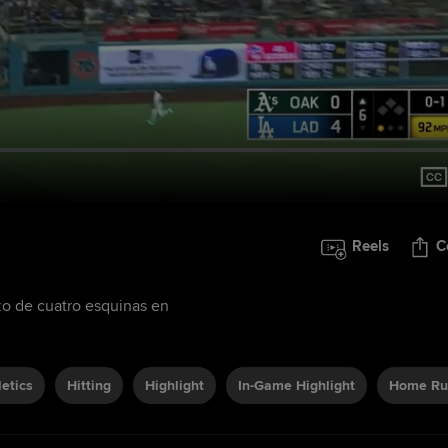
Reels
C
zo de cuatro esquinas en
letics
Hitting
Highlight
In-Game Highlight
Home Ru