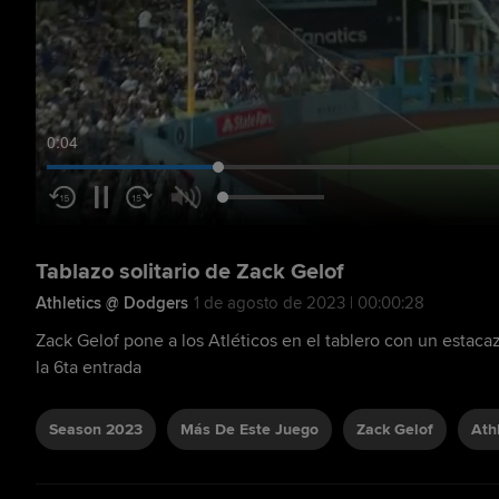
0:05
Tablazo solitario de Zack Gelof
Athletics @ Dodgers
1 de agosto de 2023 | 00:00:28
Zack Gelof pone a los Atléticos en el tablero con un estaca
la 6ta entrada
Season 2023
Más De Este Juego
Zack Gelof
Ath