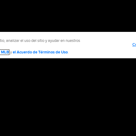
o, analizar el uso del sitio y ayudar en nuestros
C
de MLB
y
el Acuerdo de Términos de Uso
.
NTÁCTENOS
MÁS SITIOS MLB Y AFILIADOS
olítica de Privacidad
Avisos Legales
Contáctanos
No vender ni compartir mi inform
d Media, LP. All rights reserved.