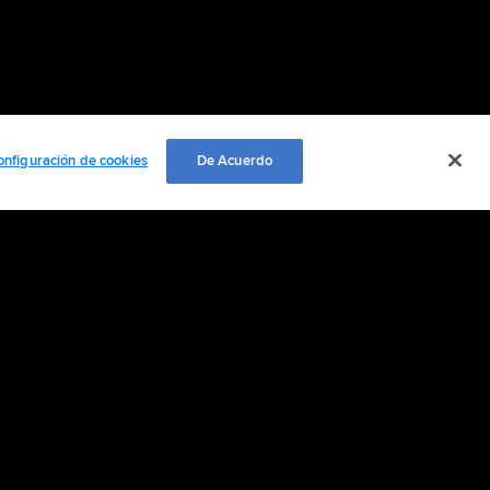
onfiguración de cookies
De Acuerdo
EMPLEO
ación personal
Cookie Settings