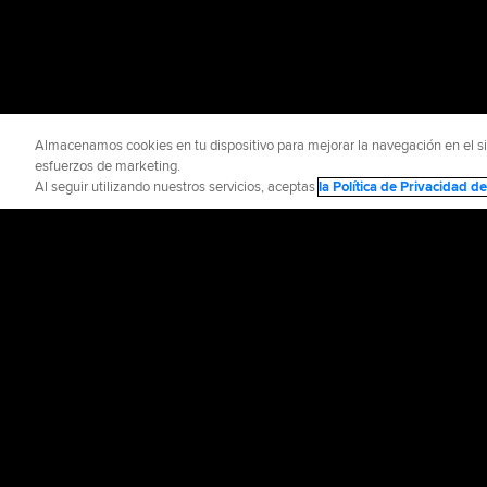
Almacenamos cookies en tu dispositivo para mejorar la navegación en el siti
esfuerzos de marketing.
Al seguir utilizando nuestros servicios, aceptas
la Política de Privacidad 
INFORMACIÓN OFICIAL
AYUDA / CO
Términos de Uso
P
©
2026
MLB Advance
CONNECT WITH
MLB