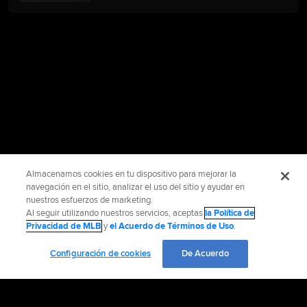
Almacenamos cookies en tu dispositivo para mejorar la
navegación en el sitio, analizar el uso del sitio y ayudar en
nuestros esfuerzos de marketing.
Al seguir utilizando nuestros servicios, aceptas
la Política de
Privacidad de MLB
y
el Acuerdo de Términos de Uso
.
Configuración de cookies
De Acuerdo