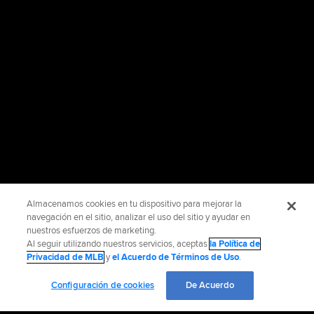
Almacenamos cookies en tu dispositivo para mejorar la
navegación en el sitio, analizar el uso del sitio y ayudar en
nuestros esfuerzos de marketing.
Al seguir utilizando nuestros servicios, aceptas
la Política de
Privacidad de MLB
y
el Acuerdo de Términos de Uso
.
Configuración de cookies
De Acuerdo