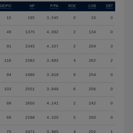
GIDPO
NP
P/PA
ROE
LOB
DET
15
195
3.545
0
33
0
49
1375
4.092
2
134
0
91
2345
4.107
2
204
3
116
2382
3.682
4
262
2
94
2486
3.819
9
254
0
103
2551
3.848
6
256
0
89
2650
4.141
2
242
0
69
2298
4.320
5
200
0
75
2471
3.985
4
252
1