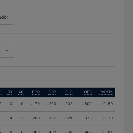
ador
O
BR
AR
PRO
OBP
SLG
OPS
Rol./Ele.
8
0
0
.170
.200
.302
.502
0.50
2
4
2
.269
.357
.521
.878
0.73
2
6
6
.308
.402
.558
.960
0.81