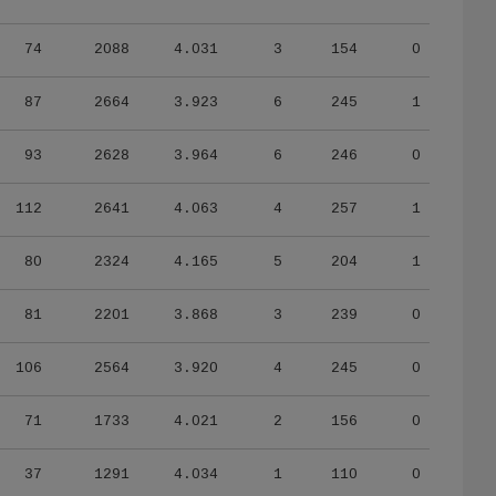
74
2088
4.031
3
154
0
87
2664
3.923
6
245
1
93
2628
3.964
6
246
0
112
2641
4.063
4
257
1
80
2324
4.165
5
204
1
81
2201
3.868
3
239
0
106
2564
3.920
4
245
0
71
1733
4.021
2
156
0
37
1291
4.034
1
110
0