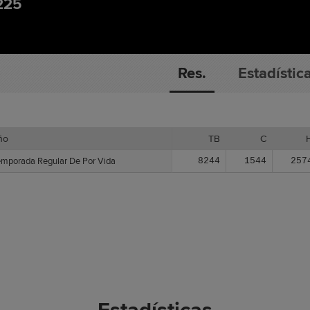
225
Res.
Estadístic
ño
ño
TB
C
emporada Regular De Por Vida
emporada Regular De Por Vida
8244
1544
257