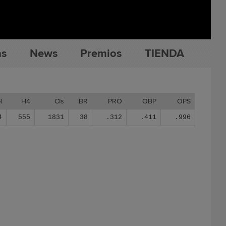
as
News
Premios
TIENDA
H
H4
CIs
BR
PRO
OBP
OPS
4
555
1831
38
.312
.411
.996