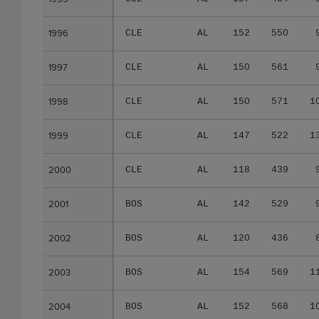
1996
1996
CLE
AL
152
550
1997
1997
CLE
AL
150
561
1998
1998
CLE
AL
150
571
1
1999
1999
CLE
AL
147
522
1
2000
2000
CLE
AL
118
439
2001
2001
BOS
AL
142
529
2002
2002
BOS
AL
120
436
2003
2003
BOS
AL
154
569
1
2004
2004
BOS
AL
152
568
1