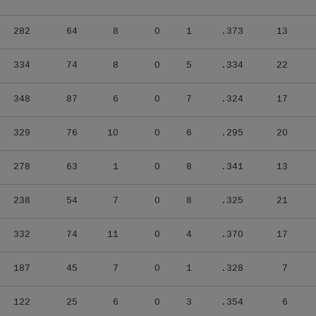
282
64
8
0
1
.373
13
334
74
8
0
5
.334
22
348
87
6
0
7
.324
17
329
76
10
0
6
.295
20
278
63
1
0
8
.341
13
238
54
7
0
8
.325
21
332
74
11
0
4
.370
17
187
45
7
0
1
.328
7
122
25
6
0
3
.354
6