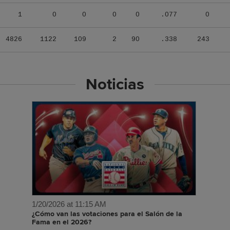
1
0
0
0
0
.077
0
4826
1122
109
2
90
.338
243
Noticias
1/20/2026 at 11:15 AM
¿Cómo van las votaciones para el Salón de la
Fama en el 2026?