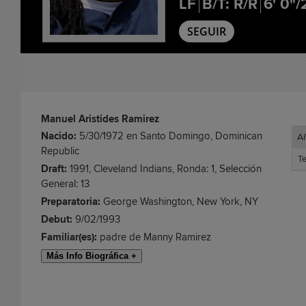
LF
B/T: R/R
6' 0"/
SEGUIR
Manuel Aristides Ramirez
Nacido:
5/30/1972 en Santo Domingo, Dominican
A
A
Republic
T
T
Draft:
1991, Cleveland Indians, Ronda: 1, Selección
General: 13
Preparatoria:
George Washington, New York, NY
Debut:
9/02/1993
Familiar(es):
padre de Manny Ramirez
Más Info Biográfica +