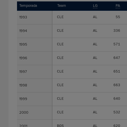
Temporada
Temporada
Team
LG
PA
1993
1993
CLE
AL
55
1994
1994
CLE
AL
336
1995
1995
CLE
AL
571
1996
1996
CLE
AL
647
1997
1997
CLE
AL
651
1998
1998
CLE
AL
663
1999
1999
CLE
AL
640
2000
2000
CLE
AL
532
2001
2001
BOS
AL
620