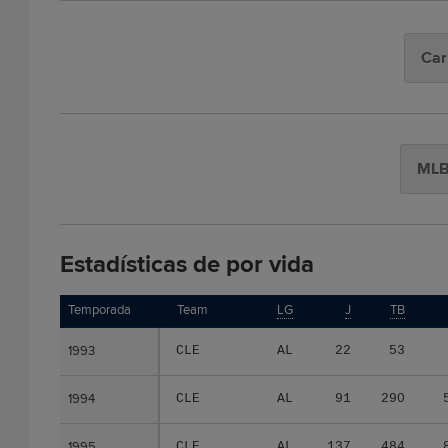
Car
ML
Estadísticas de por vida
Temporada
Temporada
Team
LG
J
TB
1993
1993
CLE
AL
22
53
1994
1994
CLE
AL
91
290
1995
1995
CLE
AL
137
484