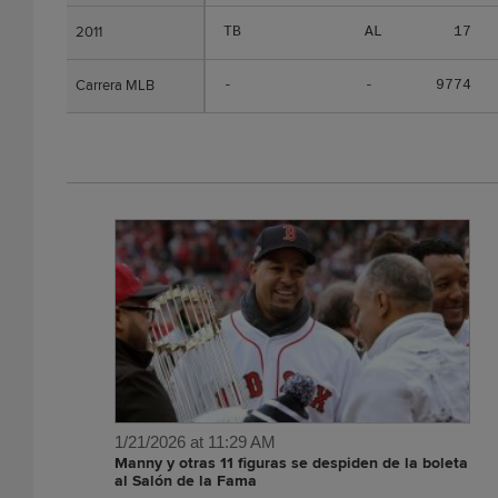
2011
2011
TB
AL
17
Carrera MLB
Carrera MLB
-
-
9774
1/21/2026 at 11:29 AM
Manny y otras 11 figuras se despiden de la boleta
al Salón de la Fama