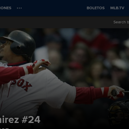
IONES
BOLETOS
MLB.TV
Search b
irez
#24