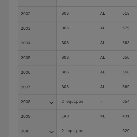
2002
2002
BOS
AL
518
2003
2003
BOS
AL
679
2004
2004
BOS
AL
663
2005
2005
BOS
AL
650
2006
2006
BOS
AL
558
2007
2007
BOS
AL
569
2008
2008
2 equipos
-
654
2009
2009
LAD
NL
431
2010
2010
2 equipos
-
320