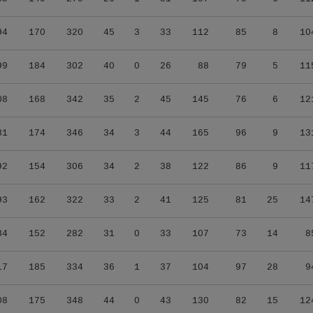
94
170
320
45
3
33
112
85
8
10
99
184
302
40
0
26
88
79
5
11
08
168
342
35
2
45
145
76
6
12
31
174
346
34
3
44
165
96
9
13
92
154
306
34
2
38
122
86
9
11
93
162
322
33
2
41
125
81
25
14
84
152
282
31
0
33
107
73
14
8
17
185
334
36
1
37
104
97
28
9
08
175
348
44
0
43
130
82
15
12