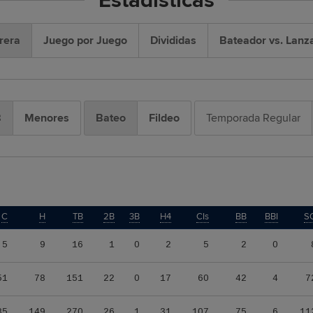
Estadísticas
rera
Juego por Juego
Divididas
Bateador vs. Lanz
B
Menores
Bateo
Fildeo
Temporada Regular
C
H
TB
2B
3B
H4
CIs
BB
BBI
S
5
9
16
1
0
2
5
2
0
51
78
151
22
0
17
60
42
4
7
85
149
270
26
1
31
107
75
6
11