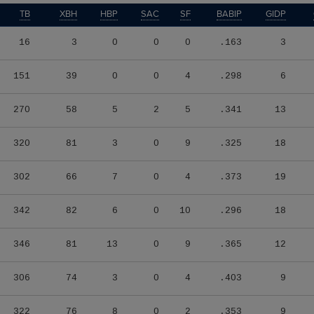
TB
XBH
HBP
SAC
SF
BABIP
GIDP
16
3
0
0
0
.163
3
151
39
0
0
4
.298
6
270
58
5
2
5
.341
13
320
81
3
0
9
.325
18
302
66
7
0
4
.373
19
342
82
6
0
10
.296
18
346
81
13
0
9
.365
12
306
74
3
0
4
.403
9
322
76
8
0
2
.353
9