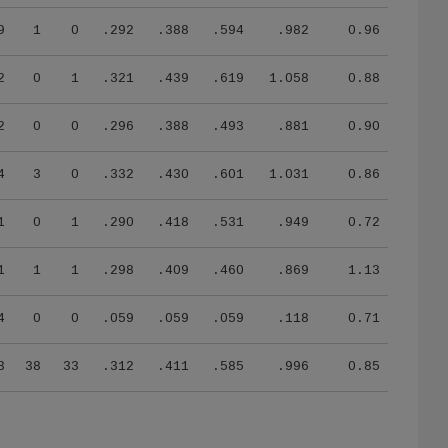
9
1
0
.292
.388
.594
.982
0.96
2
0
1
.321
.439
.619
1.058
0.88
2
0
0
.296
.388
.493
.881
0.90
4
3
0
.332
.430
.601
1.031
0.86
1
0
1
.290
.418
.531
.949
0.72
1
1
1
.298
.409
.460
.869
1.13
4
0
0
.059
.059
.059
.118
0.71
3
38
33
.312
.411
.585
.996
0.85