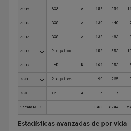
2005
2005
BOS
AL
152
554
1
2006
2006
BOS
AL
130
449
2007
2007
BOS
AL
133
483
2008
2008
2 equipos
-
153
552
1
2009
2009
LAD
NL
104
352
2010
2010
2 equipos
-
90
265
2011
2011
TB
AL
5
17
Carrera MLB
Carrera MLB
-
-
2302
8244
15
Estadísticas avanzadas de por vida