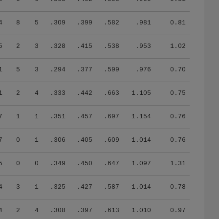
4
8
5
.309
.399
.582
.981
0.81
5
2
3
.328
.415
.538
.953
1.02
1
5
3
.294
.377
.599
.976
0.70
1
2
4
.333
.442
.663
1.105
0.75
7
1
1
.351
.457
.697
1.154
0.76
7
0
1
.306
.405
.609
1.014
0.76
5
0
0
.349
.450
.647
1.097
1.31
4
3
1
.325
.427
.587
1.014
0.78
4
2
4
.308
.397
.613
1.010
0.97